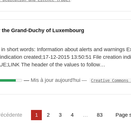
r the Grand-Duchy of Luxembourg
 in short words: Information about alerts and warnings E
ndication created;17-12-2015 13:50:51 File creation indic
INK The header of the values to follow…
Mis à jour aujourd'hui
Creative Commons 
3
4
…
e
récédente
1
2
83
Page s