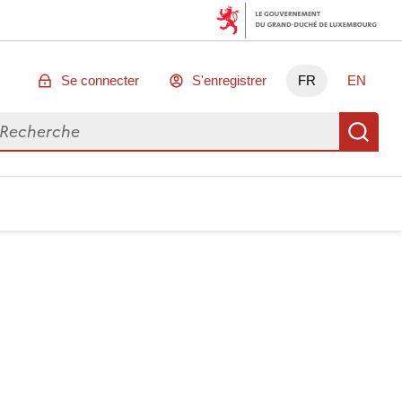
Se connecter
S'enregistrer
FR
EN
chercher des données
Re