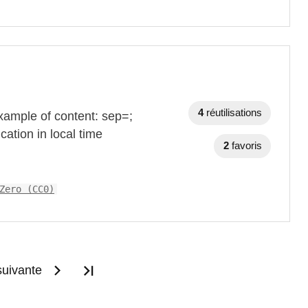
4
réutilisations
xample of content: sep=;
ation in local time
2
favoris
Zero (CC0)
uivante
Dernière page