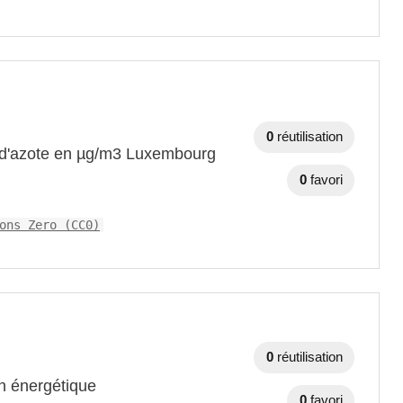
0
réutilisation
s d'azote en µg/m3 Luxembourg
0
favori
ons Zero (CC0)
0
réutilisation
n énergétique
0
favori