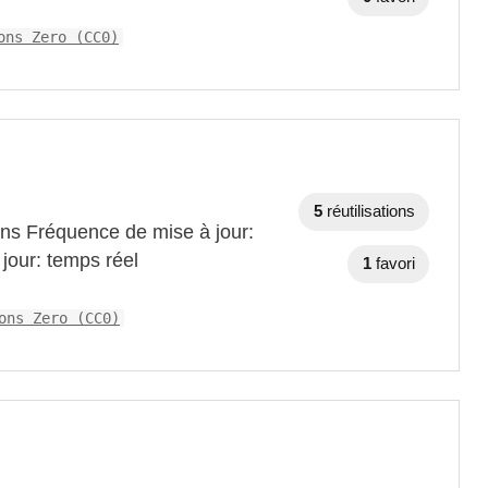
ons Zero (CC0)
5
réutilisations
ons Fréquence de mise à jour:
jour: temps réel
1
favori
ons Zero (CC0)