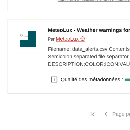
MeteoLux - Weather warnings fo
MeteoLux
Par
Filename: data_alerts.csv Contents
Semicolon separated file separator i
DESCRIPTION;COLOR;ICON;VALUE;L
Qualité des métadonnées :
Qualité des métadonnées :
Première pag
Page p