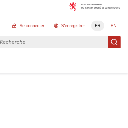
Se connecter
S'enregistrer
FR
EN
chercher des données
Re