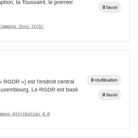
ption, la Toussaint, le premier
0
favori
Commons Zero (CC0)
0
réutilisation
« RGDR ») est l’endroit central
u Luxembourg. Le RGDR est basé
0
favori
mmons Attribution 4.0