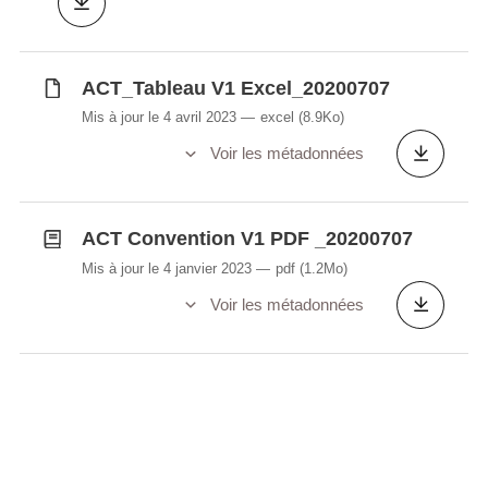
La gestion des réseaux géodésiques
nationaux.
La gestion du registre national des localités
ACT_Tableau V1 Excel_20200707
et des rues
Mis à jour le 4 avril 2023
excel
(8.9Ko)
Références règlementaires :
Voir les métadonnées
Arrêté grand-ducal du 26 septembre 1945
portant réorganisation de l’Administration
ACT Convention V1 PDF _20200707
du Cadastre.
Loi du 25 juillet 2002 portant réorganisation
Mis à jour le 4 janvier 2023
pdf
(1.2Mo)
de l’Administration du Cadastre et de la
Voir les métadonnées
Topographie.
Loi modifiée du 25 mai 1964 concernant le
remembrement des biens ruraux.
Loi du 11 novembre 2003 relative à la
publicité foncière.
Loi du 26 juillet 2010 portant transposition