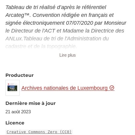
Tableau de tri réalisé d’après le référentiel
Arcateg™. Convention rédigée en français et
signée électroniquement 07/07/2020 par Monsieur
le Directeur de l'ACT et Madame la Directrice des
ANLux.Tableau de tri de l'Administration du
cadastre et de la topographie.
Lire plus
Historique de l’administration :
Le cadastre du Grand-Duché de Luxembourg
Producteur
trouve son origine au XVIIIe siècle. Les décrets du
Archives nationales de Luxembourg
21 août 1791 et du 23 septembre 1791, autorisent
les directoires des départements à ordonner le levé
Dernière mise à jour
des terres. Le Luxembourg, sous l’administration
française, devient le département des Forêts et
21 août 2023
applique ces décrets entre 1795 et 1796.
Licence
L’arrêté royal-grand-ducal du 20 novembre 1857
Creative Commons Zero (CC0)