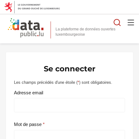
Reche
La plateforme de données ouvertes
Se connecter
Les champs précédés d'une étoile (
*
) sont obligatoires.
Adresse email
Mot de passe