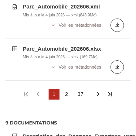
Parc_Automobile_202606.xml
Mis à jour le 4 juin 2026
xml
(843.9Mo)
Voir les métadonnées
Parc_Automobile_202606.xlsx
Mis à jour le 4 juin 2026
xlsx
(169.7Mo)
Voir les métadonnées
Première page
Page précédente
1
2
37
Page suivant
Dernièr
9 DOCUMENTATIONS