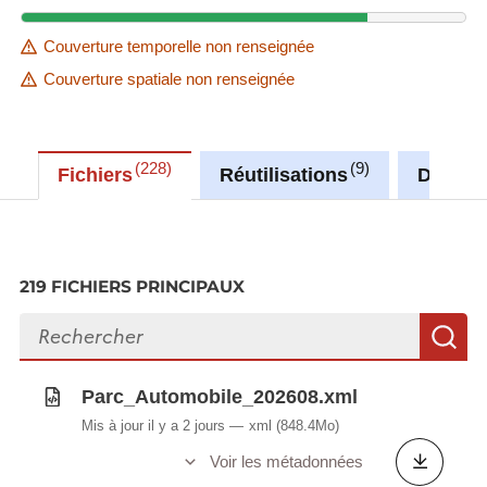
Couverture temporelle non renseignée
Couverture spatiale non renseignée
228
9
Fichiers
Réutilisations
Discus
219 FICHIERS PRINCIPAUX
Rechercher des fichiers
R
Parc_Automobile_202608.xml
Mis à jour il y a 2 jours
xml
(848.4Mo)
Voir les métadonnées