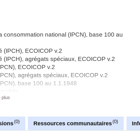
 la consommation national (IPCN), base 100 au
sé (IPCH), ECOICOP v.2
sé (IPCH), agrégats spéciaux, ECOICOP v.2
 (IPCN), ECOICOP v.2
 (IPCN), agrégats spéciaux, ECOICOP v.2
(IPCN), base 100 au 1.1.1948
 mobile
e plus
sé (IPCH), ECOICOP v.1
é (IPCH), agrégats spéciaux, pondérations,
0
0
sé (IPCH), pondérations, ECOICOP v.1
sions
Ressources communautaires
In
sé (IPCH), pondérations, ECOICOP v.2
 (IPCN), ECOICOP v.1