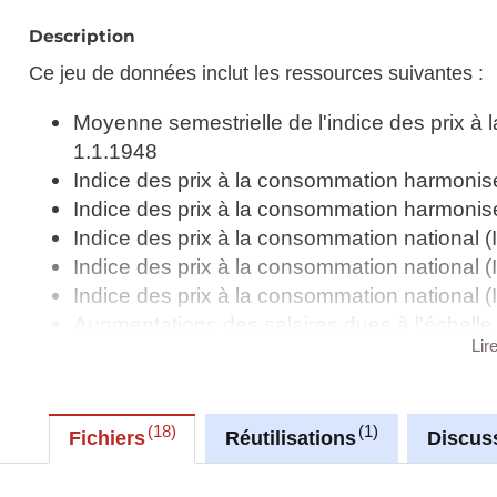
Description
Ce jeu de données inclut les ressources suivantes :
Moyenne semestrielle de l'indice des prix à
1.1.1948
Indice des prix à la consommation harmoni
Indice des prix à la consommation harmoni
Indice des prix à la consommation national
Indice des prix à la consommation national
Indice des prix à la consommation national 
Augmentations des salaires dues à l'échelle
Lir
Indice des prix à la consommation harmoni
Indice des prix à la consommation harmonis
ECOICOP v.2
18
1
Indice des prix à la consommation harmoni
Fichiers
Réutilisations
Discus
Indice des prix à la consommation harmoni
Indice des prix à la consommation national