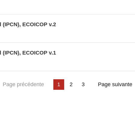
l (IPCN), ECOICOP v.2
l (IPCN), ECOICOP v.1
ière page
Page précédente
1
2
3
Page suivante