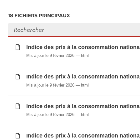
Indice des prix à la consommation national 
18 FICHIERS PRINCIPAUX
ECOICOP v.2
Indice des prix à la consommation national
Rechercher des fichiers
Indice des prix à la consommation national
Prix moyens de certains produits de base en
Indice des prix à la consommation nationa
Échéances de l'échelle mobile des allocation
Mis à jour le 9 février 2026
html
Échéances de l'échelle mobile des salaires
Indice des prix à la consommation nationa
Synchronisé automatiquement depuis la
base de do
Mis à jour le 9 février 2026
html
Indice des prix à la consommation nationa
Mis à jour le 9 février 2026
html
Indice des prix à la consommation nationa