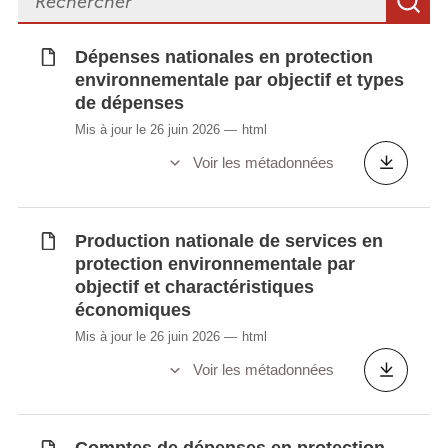
R
charactéristiques économiques 2008-2011
Production nationale de services en
Dépenses nationales en protection
protection environnementale par objectif et
environnementale par objectif et types
charactéristiques économiques
de dépenses
Tableau de bord de l'économie verte et des
Mis à jour le 26 juin 2026
html
empreintes environnementales
Voir les métadonnées
Taxes environnementales (en millions
EUR)
Transferts environnementaux
Production nationale de services en
protection environnementale par
objectif et charactéristiques
Synchronisé automatiquement depuis la
base de
économiques
données LUSTAT
Mis à jour le 26 juin 2026
html
Voir les métadonnées