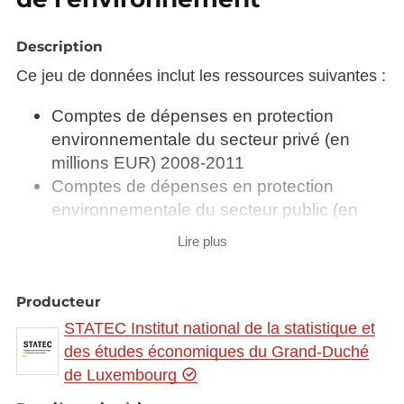
Description
Ce jeu de données inclut les ressources suivantes :
Comptes de dépenses en protection
environnementale du secteur privé (en
millions EUR) 2008-2011
Comptes de dépenses en protection
environnementale du secteur public (en
millions EUR) 2008-2011
Lire plus
Comptes de dépenses en protection
environnementale selon le secteur privée
Comptes de dépenses en protection
Producteur
environnementale selon le secteur
STATEC Institut national de la statistique et
publique et les institutions sans but lucratif
des études économiques du Grand-Duché
servant les ménages
de Luxembourg
Comptes des biens et services