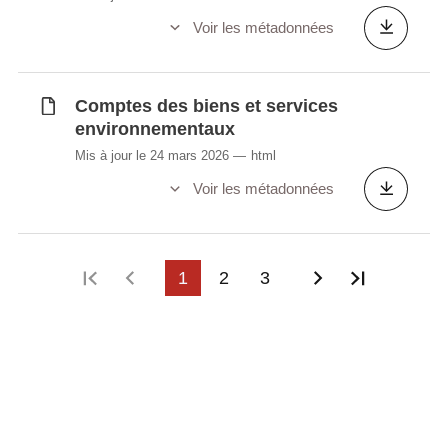
Voir les métadonnées
Comptes des biens et services
environnementaux
Mis à jour le 24 mars 2026
html
Voir les métadonnées
Première page
Page précédente
1
2
3
Page suivant
Dernière