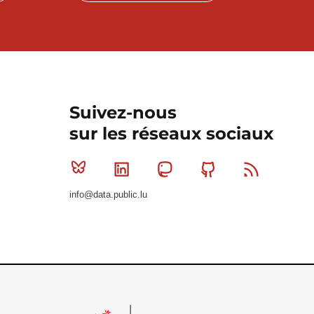
Suivez-nous
sur les réseaux sociaux
Bluesky
Linkedin
Mastodon
Github
RSS
info@data.public.lu
Le Gouvernement du Grand-Duché de Luxembourg - S