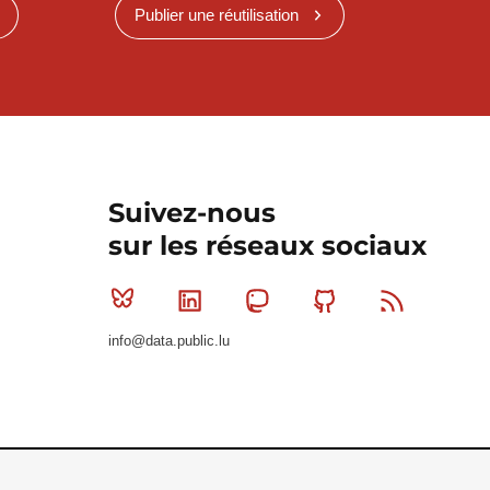
Publier une réutilisation
Suivez-nous
sur les réseaux sociaux
Bluesky
Linkedin
Mastodon
Github
RSS
info@data.public.lu