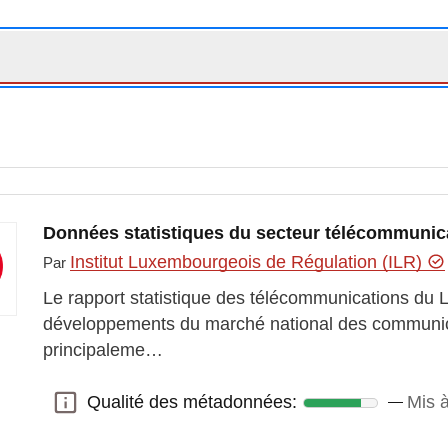
Données statistiques du secteur télécommunica
Institut Luxembourgeois de Régulation (ILR)
Par
Le rapport statistique des télécommunications du
développements du marché national des communicat
principaleme…
Qualité des métadonnées:
Mis à
Qualité des métadonnées: