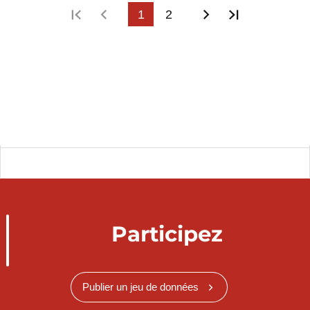
Première page
Page précédente
1
2
Page suivante
Dernière p
Participez
Publier un jeu de données