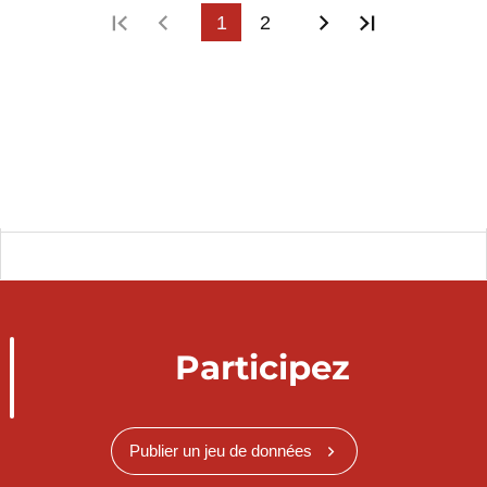
Première page
Page précédente
1
2
Page suivante
Dernière p
Participez
Publier un jeu de données