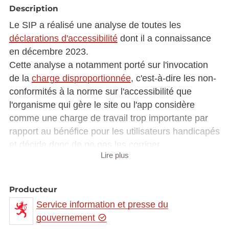
Description
Le SIP a réalisé une analyse de toutes les
déclarations d'accessibilité
dont il a connaissance
en décembre 2023.
Cette analyse a notamment porté sur l'invocation
de la
charge disproportionnée
, c'est-à-dire les non-
conformités à la norme sur l'accessibilité que
l'organisme qui gère le site ou l'app considère
comme une charge de travail trop importante par
rapport au bénéfice pour les utilisateurs handicapés
et décide donc de ne pas les corriger.
Lire plus
Cette analyse est commentée dans l'article
"d’année en année, une charge moins
Producteur
disproportionnée ?"
sur le site
Service information et presse du
accessibilite.public.lu
.
gouvernement