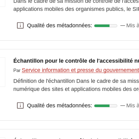
Dans le cadre de sa mission de contrôle de l'access
applications mobiles des organismes publics, le SI
Qualité des métadonnées:
Mis 
Qualité des métadonnées:
Échantillon pour le contrôle de l'accessibilité
Service information et presse du gouvernemen
Par
Définition de l'échantillon Dans le cadre de sa miss
numérique des sites et applications mobiles des o
Qualité des métadonnées:
Mis à
Qualité des métadonnées: