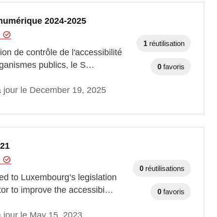
é numérique 2024-2025
t
1
réutilisation
ion de contrôle de l'accessibilité
rganismes publics, le S…
0
favoris
à jour le December 19, 2025
021
t
0
réutilisations
ed to Luxembourg’s legislation
ctor to improve the accessibi…
0
favoris
 jour le May 15, 2023