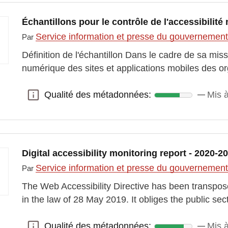
Échantillons pour le contrôle de l'accessibilit
Service information et presse du gouvernemen
Par
Définition de l'échantillon Dans le cadre de sa miss
numérique des sites et applications mobiles des o
Qualité des métadonnées:
Mis 
Qualité des métadonnées:
Digital accessibility monitoring report - 2020-2
Service information et presse du gouvernemen
Par
The Web Accessibility Directive has been transpos
in the law of 28 May 2019. It obliges the public se
Qualité des métadonnées:
Mis à
Qualité des métadonnées: