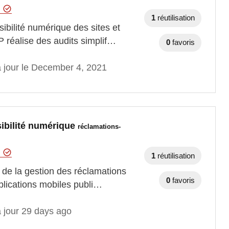
t
1
réutilisation
ibilité numérique des sites et
P réalise des audits simplif…
0
favoris
à jour le December 4, 2021
sibilité numérique
réclamations-
t
1
réutilisation
e de la gestion des réclamations
0
favoris
pplications mobiles publi…
à jour 29 days ago