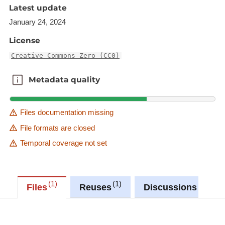
Latest update
January 24, 2024
License
Creative Commons Zero (CC0)
Metadata quality
Metadata quality
Files documentation missing
File formats are closed
Temporal coverage not set
1
1
0
Files
Reuses
Discussions