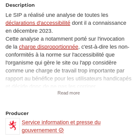
Description
Le SIP a réalisé une analyse de toutes les
déclarations d'accessibilité
dont il a connaissance
en décembre 2023.
Cette analyse a notamment porté sur l'invocation
de la
charge disproportionnée
, c'est-à-dire les non-
conformités à la norme sur l'accessibilité que
l'organisme qui gère le site ou l'app considère
comme une charge de travail trop importante par
rapport au bénéfice pour les utilisateurs handicapés
et décide donc de ne pas les corriger.
Read more
Cette analyse est commentée dans l'article
"d’année en année, une charge moins
Producer
disproportionnée ?"
sur le site
Service information et presse du
accessibilite.public.lu
.
gouvernement