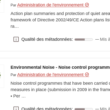
Administration de l'environnement
Par
Action plan summaries and protection of quiet are
framework of Directive 2002/49/CE Action plans lis
ra…
Qualité des métadonnées:
Mis 
Qualité des métadonnées:
Environmental Noise - Noise control programm
Administration de l'environnement
Par
Noise control programmes that have been carried o
measures in place (submission in 2009 in the fram
• Per …
Qualité des métadonnées:
Mis 
Qualité des métadonnées: