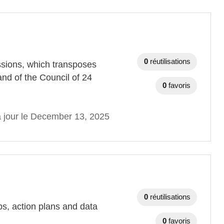
0
réutilisations
sions, which transposes
nd of the Council of 24
0
favoris
à jour le December 13, 2025
0
réutilisations
ps, action plans and data
0
favoris