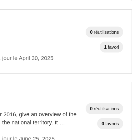
0
réutilisations
1
favori
 jour le April 30, 2025
0
réutilisations
r 2016, give an overview of the
the national territory. It …
0
favoris
 jour le June 25, 2025