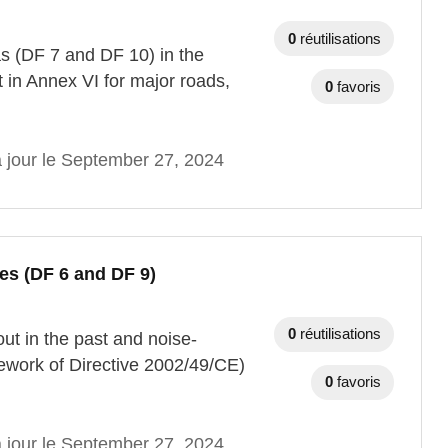
0
réutilisations
as (DF 7 and DF 10) in the
t in Annex VI for major roads,
0
favoris
à jour le September 27, 2024
es (DF 6 and DF 9)
0
réutilisations
ut in the past and noise-
ework of Directive 2002/49/CE)
0
favoris
à jour le September 27, 2024