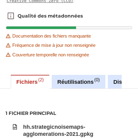
Creative Commons Zero (CC0)
Qualité des métadonnées
Qualité des métadonnées
Documentation des fichiers manquante
Fréquence de mise à jour non renseignée
Couverture temporelle non renseignée
2
0
Fichiers
Réutilisations
Discussi
1 FICHIER PRINCIPAL
hh.strategicnoisemaps-
agglomerations-2021.gpkg