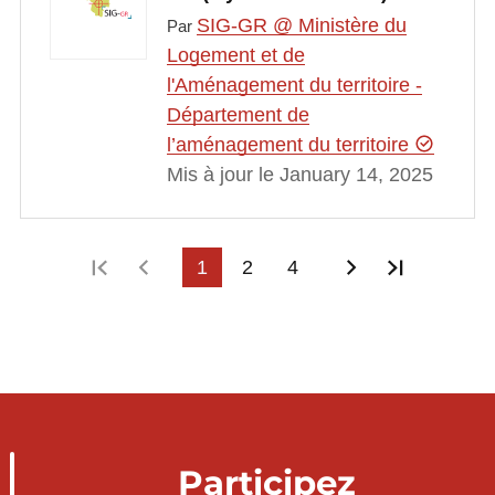
SIG-GR @ Ministère du
Par
Logement et de
l'Aménagement du territoire -
Département de
l’aménagement du territoire
Mis à jour le January 14, 2025
Première page
Page précédente
1
2
4
Page suivant
Dernière
Participez