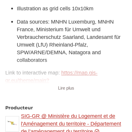
Illustration as grid cells 10x10km
Data sources: MNHN Luxemburg, MNHN
France, Ministerium für Umwelt und
Verbraucherschutz Saarland, Landesamt für
Umwelt (LfU) Rheinland-Pfalz,
SPW/ARNE/DEMNA, Natagora and
collaborators
Link to interactive map:
https://map.gis-
gr.eu/theme/main?
version=3&zoom=8&X=708580&Y=6429642&lang
Lire plus
=fr&rotation=0&layers=2299&opacities=1&bgLayer
=basemap_2015_global
Producteur
SIG-GR @ Ministère du Logement et de
Link to Geocatalog:
https://geocatalogue.gis-
l'Aménagement du territoire - Département
gr.eu/geonetwork/srv/eng/catalog.search#/metadat
de l’aménagement du territoire
a/4119c5a6-72d5-424b-a45a-f9d86f94ebc1