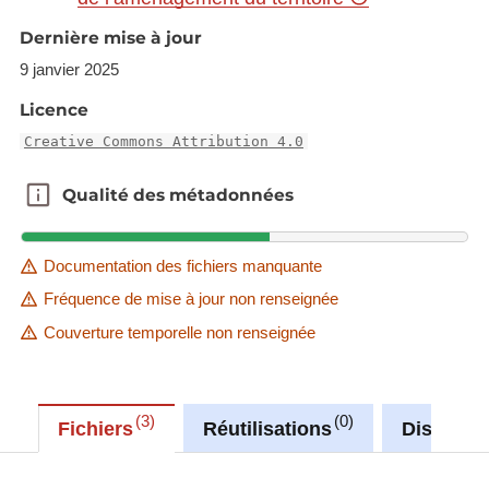
Dernière mise à jour
This dataset is published in the view service (WMS)
9 janvier 2025
available at:
https://ws.geoportail.lu/wss/service/GR_Natudata_p
Licence
lants_WMS/guest
Creative Commons Attribution 4.0
with layer name(s):
-GR/Jurinea_cyanoides/Jurinea_cyanoides
Qualité des métadonnées
Qualité des métadonnées
Documentation des fichiers manquante
Fréquence de mise à jour non renseignée
Couverture temporelle non renseignée
3
0
Fichiers
Réutilisations
Discussi