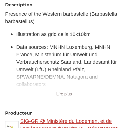
Description
Presence of the Western barbastelle (Barbastella
barbastellus)
Illustration as grid cells 10x10km
Data sources: MNHN Luxemburg, MNHN
France, Ministerium für Umwelt und
Verbraucherschutz Saarland, Landesamt für
Umwelt (LfU) Rheinland-Pfalz,
SPW/ARNE/DEMNA, Natagora and
collaborators
Lire plus
Link to interactive map:
https://map.gis-
gr.eu/theme/main?
version=3&zoom=8&X=708580&Y=6429642&lang
Producteur
=fr&rotation=0&layers=2333&opacities=1&bgLayer
SIG-GR @ Ministère du Logement et de
=basemap_2015_global