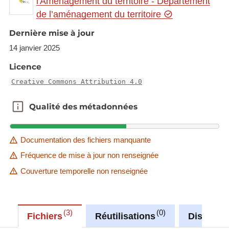
l'Aménagement du territoire - Département
de l’aménagement du territoire
Link to Geocatalog:
https://geocatalogue.gis-
gr.eu/geonetwork/srv/eng/catalog.search#/metadat
Dernière mise à jour
a/f7a30252-9b6a-4f95-8913-661fbfca2f6d
14 janvier 2025
Licence
This dataset is published in the view service (WMS)
available at:
Creative Commons Attribution 4.0
https://ws.geoportail.lu/wss/service/GR_Natudata_
Qualité des métadonnées
Qualité des métadonnées
mammals_WMS/guest
with layer name(s):
-Barbastella_barbastellus
Documentation des fichiers manquante
Fréquence de mise à jour non renseignée
Couverture temporelle non renseignée
3
0
Fichiers
Réutilisations
Discussi