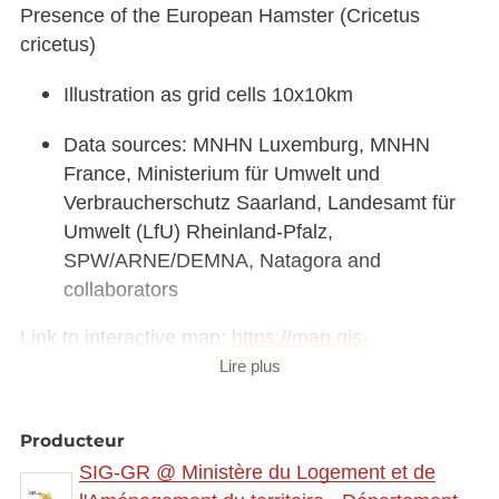
Presence of the European Hamster (Cricetus
cricetus)
Illustration as grid cells 10x10km
Data sources: MNHN Luxemburg, MNHN
France, Ministerium für Umwelt und
Verbraucherschutz Saarland, Landesamt für
Umwelt (LfU) Rheinland-Pfalz,
SPW/ARNE/DEMNA, Natagora and
collaborators
Link to interactive map:
https://map.gis-
gr.eu/theme/main?
Lire plus
version=3&zoom=8&X=708580&Y=6429642&lang
=fr&rotation=0&layers=2336&opacities=1&bgLayer
Producteur
=basemap_2015_global
SIG-GR @ Ministère du Logement et de