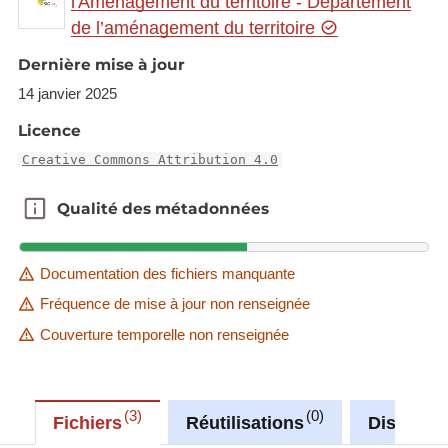
l'Aménagement du territoire - Département
Link to Geocatalog:
https://geocatalogue.gis-
de l’aménagement du territoire
gr.eu/geonetwork/srv/eng/catalog.search#/metadat
a/55f0246a-0db9-401e-9fcd-d7c980e961da
Dernière mise à jour
14 janvier 2025
This dataset is published in the view service (WMS)
available at:
Licence
https://ws.geoportail.lu/wss/service/GR_Natudata_
Creative Commons Attribution 4.0
mammals_WMS/guest
with layer name(s):
Qualité des métadonnées
Qualité des métadonnées
-Cricetus_cricetus
Documentation des fichiers manquante
Fréquence de mise à jour non renseignée
Couverture temporelle non renseignée
3
0
Fichiers
Réutilisations
Discussi