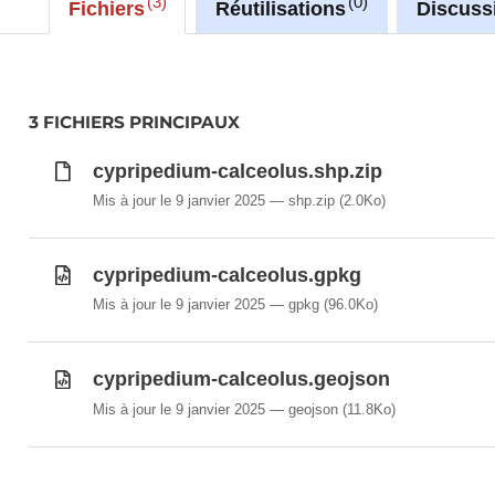
3
0
Fichiers
Réutilisations
Discuss
with layer name(s):
-Cypripedium_calceolus
3 FICHIERS PRINCIPAUX
cypripedium-calceolus.shp.zip
Mis à jour le 9 janvier 2025
shp.zip
(2.0Ko)
cypripedium-calceolus.gpkg
Mis à jour le 9 janvier 2025
gpkg
(96.0Ko)
cypripedium-calceolus.geojson
Mis à jour le 9 janvier 2025
geojson
(11.8Ko)