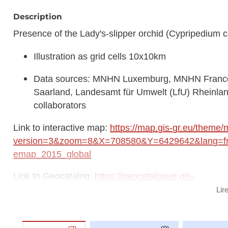
Description
Presence of the Lady's-slipper orchid (Cypripedium c
Illustration as grid cells 10x10km
Data sources: MNHN Luxemburg, MNHN France,
Saarland, Landesamt für Umwelt (LfU) Rhein
collaborators
Link to interactive map:
https://map.gis-gr.eu/theme/
version=3&zoom=8&X=708580&Y=6429642&lang=fr&
emap_2015_global
Link to Geocatalog:
https://geocatalogue.gis-
gr.eu/geonetwork/srv/eng/catalog.search#/metadat
Lir
This dataset is published in the view service (WMS) a
https://ws.geoportail.lu/wss/service/GR_Natudata_