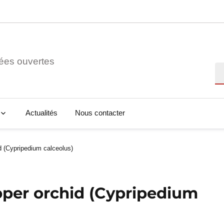
ées ouvertes
Re
Actualités
Nous contacter
d (Cypripedium calceolus)
ipper orchid (Cypripedium