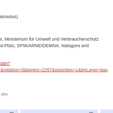
alceolus)
 Ministerium für Umwelt und Verbraucherschutz
land-Pfalz, SPW/ARNE/DEMNA, Natagora and
main?
rotation=0&layers=2297&opacities=1&bgLayer=bas
a/413a2ebd-e5f6-4a3b-824b-1c66fec40c4e
e plus
vailable at:
plants_WMS/guest