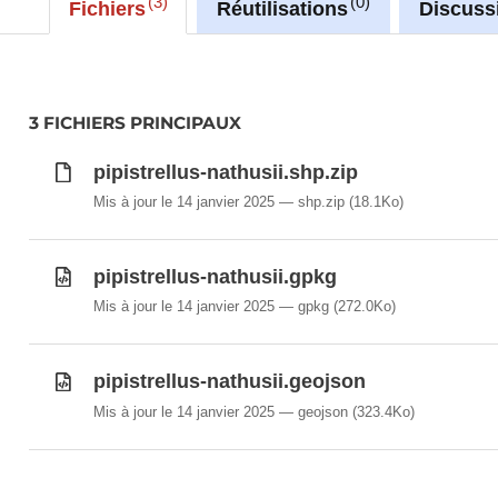
3
0
Fichiers
Réutilisations
Discuss
with layer name(s):
-Pipistrellus_nathusii
3 FICHIERS PRINCIPAUX
pipistrellus-nathusii.shp.zip
Mis à jour le 14 janvier 2025
shp.zip
(18.1Ko)
pipistrellus-nathusii.gpkg
Mis à jour le 14 janvier 2025
gpkg
(272.0Ko)
pipistrellus-nathusii.geojson
Mis à jour le 14 janvier 2025
geojson
(323.4Ko)