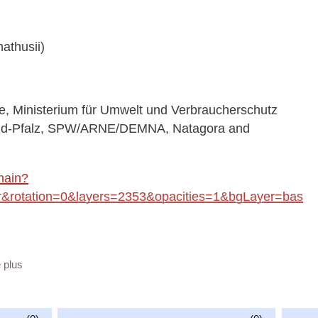
nathusii)
 Ministerium für Umwelt und Verbraucherschutz
land-Pfalz, SPW/ARNE/DEMNA, Natagora and
main?
rotation=0&layers=2353&opacities=1&bgLayer=bas
a/6b3fbca3-92b5-42a0-bd14-f0ed803b8c44
e plus
vailable at:
a_mammals_WMS/guest