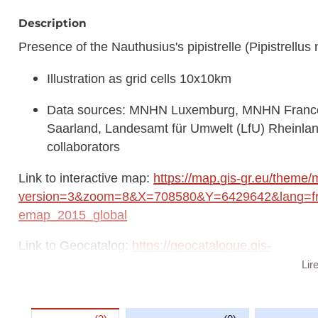
Description
Presence of the Nauthusius's pipistrelle (Pipistrellus 
Illustration as grid cells 10x10km
Data sources: MNHN Luxemburg, MNHN France,
Saarland, Landesamt für Umwelt (LfU) Rhein
collaborators
Link to interactive map:
https://map.gis-gr.eu/theme/
version=3&zoom=8&X=708580&Y=6429642&lang=fr&
emap_2015_global
Link to Geocatalog:
https://geocatalogue.gis-
gr.eu/geonetwork/srv/eng/catalog.search#/metadat
Lir
This dataset is published in the view service (WMS) a
https://ws.geoportail.lu/wss/service/GR_Natudat