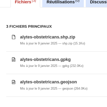
3
0
Fichiers
Réutilisations
Discuss
with layer name(s):
-Alytes_obstetricans
3 FICHIERS PRINCIPAUX
alytes-obstetricans.shp.zip
Mis à jour le 9 janvier 2025
shp.zip
(15.1Ko)
alytes-obstetricans.gpkg
Mis à jour le 9 janvier 2025
gpkg
(232.0Ko)
alytes-obstetricans.geojson
Mis à jour le 9 janvier 2025
geojson
(264.0Ko)