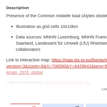
Description
Presence of the Common midwife toad (Alytes obstet
Illustration as grid cells 10x10km
Data sources: MNHN Luxemburg, MNHN France,
Saarland, Landesamt für Umwelt (LfU) Rhein
collaborators
Link to interactive map:
https://map.gis-gr.eu/theme/
version=3&zoom=8&X=708580&Y=6429642&lang=fr&
emap_2015_global
Link to Geocatalog:
https://geocatalogue.gis-
gr.eu/geonetwork/srv/eng/catalog.search#/metadat
Lir
This dataset is published in the view service (WMS) a
https://ws.geoportail.lu/wss/service/GR_Natudata