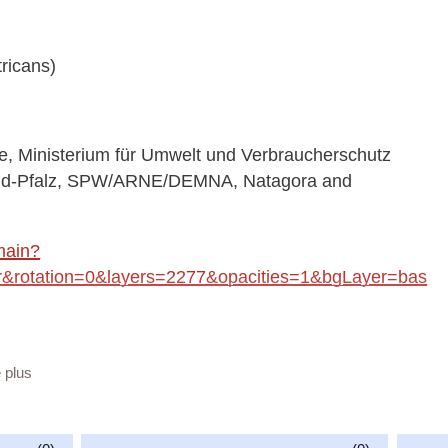
ricans)
 Ministerium für Umwelt und Verbraucherschutz
land-Pfalz, SPW/ARNE/DEMNA, Natagora and
main?
rotation=0&layers=2277&opacities=1&bgLayer=bas
a/962f6eac-00d7-4fa6-a142-792331f2bf35
e plus
vailable at:
_amphibians_WMS/guest