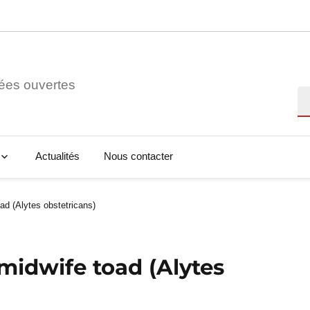
ées ouvertes
Re
Actualités
Nous contacter
d (Alytes obstetricans)
idwife toad (Alytes