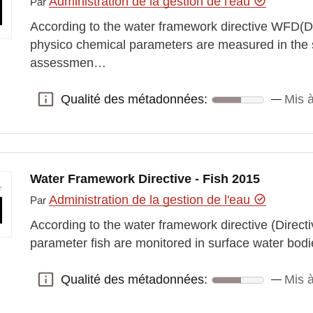
Administration de la gestion de l'eau
Par
According to the water framework directive WFD(D
physico chemical parameters are measured in the s
assessmen…
Qualité des métadonnées:
Mis à
Qualité des métadonnées:
Water Framework Directive - Fish 2015
Administration de la gestion de l'eau
Par
According to the water framework directive (Directi
parameter fish are monitored in surface water bod
Qualité des métadonnées:
Mis à
Qualité des métadonnées: