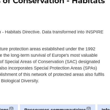
 of Conservation - Habitats
- Habitats Directive. Data transformed into INSPIRE
ure protection areas established under the 1992
re the long-term survival of Europe's most valuable
d of Special Areas of Conservation (SAC) designated
also incorporates Special Protection Areas (SPAs)
ishment of this network of protected areas also fulfils
iological Diversity.
0
0
ions
Ressources communautaires
Inf