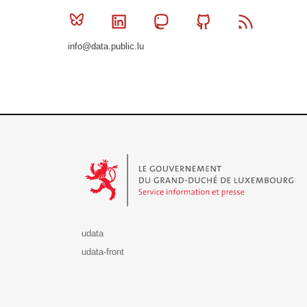
Bluesky
Linkedin
Mastodon
Github
RSS
info@data.public.lu
Le Gouvernement du Grand-Duché de Luxembourg - S
udata
udata-front