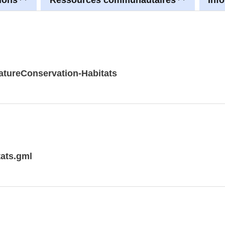
atureConservation-Habitats
tats.gml