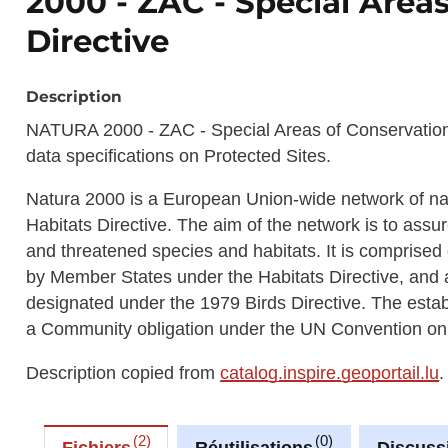
2000 - ZAC - Special Areas
Directive
Description
NATURA 2000 - ZAC - Special Areas of Conservation 
data specifications on Protected Sites.
Natura 2000 is a European Union-wide network of nat
Habitats Directive. The aim of the network is to assu
and threatened species and habitats. It is comprise
by Member States under the Habitats Directive, and 
designated under the 1979 Birds Directive. The establ
a Community obligation under the UN Convention on B
Description copied from
catalog.inspire.geoportail.lu
.
2
0
Fichiers
Réutilisations
Discuss