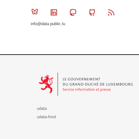
Bluesky
Linkedin
Mastodon
Github
RSS
info@data.public.lu
Le Gouvernement du Grand-Duché de Luxembourg - S
udata
udata-front