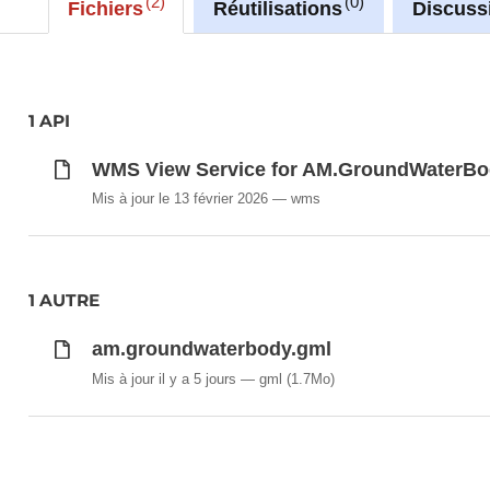
2
0
Fichiers
Réutilisations
Discuss
1 API
WMS View Service for AM.GroundWaterBo
Mis à jour le 13 février 2026
wms
1 AUTRE
am.groundwaterbody.gml
Mis à jour il y a 5 jours
gml
(1.7Mo)