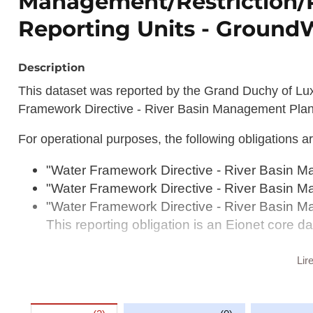
Management/Restriction/
Reporting Units - Groun
Description
This dataset was reported by the Grand Duchy of Lux
Framework Directive - River Basin Management Plan
For operational purposes, the following obligations
"Water Framework Directive - River Basin M
"Water Framework Directive - River Basin
"Water Framework Directive - River Basin
This reporting obligation is an Eionet core da
This dataset is one element of these.
Lir
Description copied from
catalog.inspire.geoportail.lu
.