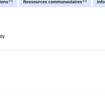
0
0
ions
Ressources communautaires
Inf
dy