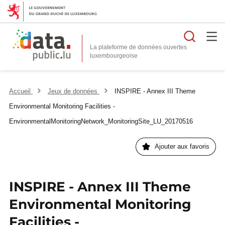
Reche
La plateforme de données ouvertes
Accueil
Jeux de données
INSPIRE - Annex III Theme
Environmental Monitoring Facilities -
EnvironmentalMonitoringNetwork_MonitoringSite_LU_20170516
Ajouter aux favoris
INSPIRE - Annex III Theme
Environmental Monitoring
Facilities -