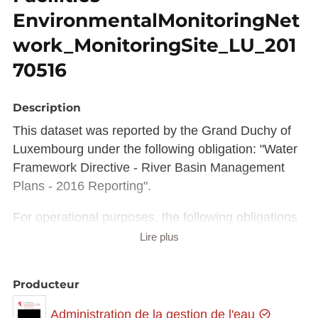
EnvironmentalMonitoringNet
work_MonitoringSite_LU_201
70516
Description
This dataset was reported by the Grand Duchy of
Luxembourg under the following obligation: "Water
Framework Directive - River Basin Management
Plans - 2016 Reporting".
For operational purposes, the following obligations
are part on the 2016 WFD RBMP reporting
Lire plus
process:
"Water Framework Directive - River Basin
Producteur
Management Plans - 2016 Spatial data"
Administration de la gestion de l'eau