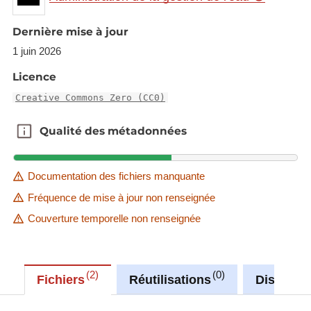
"Water Framework Directive - River Basin
Management Plans - 2016 RBDSUCA XML
Dernière mise à jour
data"
1 juin 2026
"Water Framework Directive - River Basin
Management Plans - 2016 RBD XML data"
Licence
This reporting obligation is an Eionet core
Creative Commons Zero (CC0)
data flow
Qualité des métadonnées
Qualité des métadonnées
This dataset is one element of these.
Description copied from
Documentation des fichiers manquante
catalog.inspire.geoportail.lu
.
Fréquence de mise à jour non renseignée
Couverture temporelle non renseignée
2
0
Fichiers
Réutilisations
Discussi