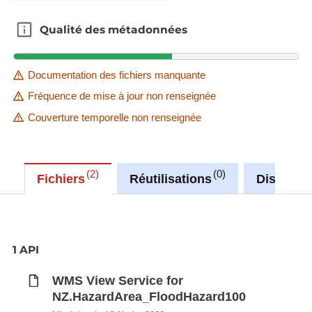
Qualité des métadonnées
Qualité des métadonnées
Documentation des fichiers manquante
Fréquence de mise à jour non renseignée
Couverture temporelle non renseignée
2
0
Fichiers
Réutilisations
Discussi
1 API
WMS View Service for
NZ.HazardArea_FloodHazard100