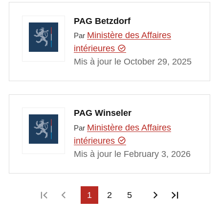
PAG Betzdorf
Ministère des Affaires
Par
intérieures
Mis à jour le October 29, 2025
PAG Winseler
Ministère des Affaires
Par
intérieures
Mis à jour le February 3, 2026
Première page
Page précédente
1
2
5
Page suivant
Dernière