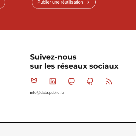
Publier une réutilisation
Suivez-nous
sur les réseaux sociaux
Bluesky
Linkedin
Mastodon
Github
RSS
info@data.public.lu