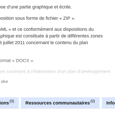
 d’une partie graphique et écrite.
sition sous forme de fichier « ZIP ».
 GML » et ce conformément aux dispositions du
raphique est constituée à partir de différentes zones
8 juillet 2011 concernant le contenu du plan
 format « DOCX ».
nes soumises à l’élaboration d’un plan d’aménagement
 disposition tout comme les plans d’aménagement
e plus
ts sont fournis en format « PDF ».
erez d’avantage d’informations concernant la structure
0
0
programme « QGIS » permettant de télécharger,
ions
Ressources communautaires
Inf
 graphique du PAG.