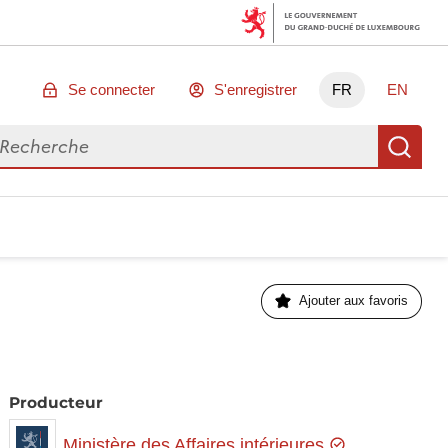
Se connecter
S'enregistrer
FR
EN
chercher des données
Re
Ajouter aux favoris
Producteur
Ministère des Affaires intérieures