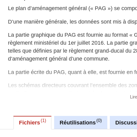
Le plan d’aménagement général (« PAG ») se compose
D’une manière générale, les données sont mis à dispo
La partie graphique du PAG est fournie au format «
règlement ministériel du 1er juillet 2016. La partie g
telles que définies par le règlement grand-ducal du 2
d’aménagement général d’une commune.
La partie écrite du PAG, quant à elle, est fournie en
Les schémas directeurs couvrant l’ensemble des zo
particulier „nouveau quartier“ sont également mis à
Lir
particulier (PAP) maintenus en vigueur. Ces documen
Sur le site
https://pag-upload.mi.public.lu
, vous trouv
1
0
« GML » ainsi qu’un outil plugin développé pour le 
Fichiers
Réutilisations
Discuss
visualiser (selon la légende type) et éditer la partie