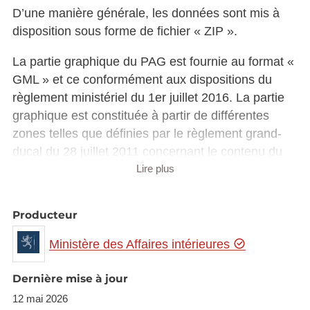
D’une manière générale, les données sont mis à
disposition sous forme de fichier « ZIP ».
La partie graphique du PAG est fournie au format «
GML » et ce conformément aux dispositions du
règlement ministériel du 1er juillet 2016. La partie
graphique est constituée à partir de différentes
zones telles que définies par le règlement grand-
ducal du 28 juillet 2011 concernant le contenu du
plan d’aménagement général d’une commune.
Lire plus
La partie écrite du PAG, quant à elle, est fournie en
Producteur
format « DOCX ».
Ministère des Affaires intérieures
Les schémas directeurs couvrant l’ensemble des
zones soumises à l’élaboration d’un plan
Dernière mise à jour
d’aménagement particulier „nouveau quartier“ sont
12 mai 2026
également mis à disposition tout comme les plans