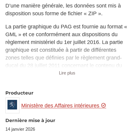
D’une manière générale, les données sont mis à
disposition sous forme de fichier « ZIP ».
La partie graphique du PAG est fournie au format «
GML » et ce conformément aux dispositions du
règlement ministériel du 1er juillet 2016. La partie
graphique est constituée à partir de différentes
zones telles que définies par le règlement grand-
ducal du 28 juillet 2011 concernant le contenu du
plan d’aménagement général d’une commune.
Lire plus
La partie écrite du PAG, quant à elle, est fournie en
Producteur
format « DOCX ».
Ministère des Affaires intérieures
Les schémas directeurs couvrant l’ensemble des
zones soumises à l’élaboration d’un plan
Dernière mise à jour
d’aménagement particulier „nouveau quartier“ sont
14 janvier 2026
également mis à disposition tout comme les plans