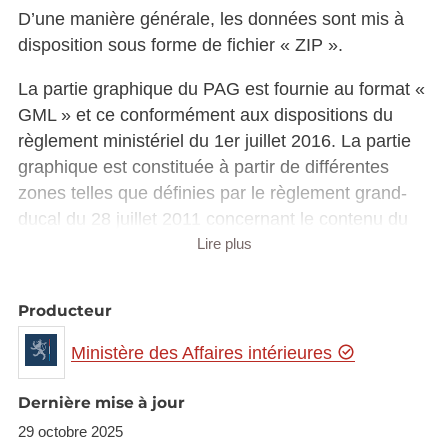
D’une manière générale, les données sont mis à
disposition sous forme de fichier « ZIP ».
La partie graphique du PAG est fournie au format «
GML » et ce conformément aux dispositions du
règlement ministériel du 1er juillet 2016. La partie
graphique est constituée à partir de différentes
zones telles que définies par le règlement grand-
ducal du 28 juillet 2011 concernant le contenu du
plan d’aménagement général d’une commune.
Lire plus
La partie écrite du PAG, quant à elle, est fournie en
Producteur
format « DOCX ».
Les schémas directeurs couvrant l’ensemble des
Ministère des Affaires intérieures
zones soumises à l’élaboration d’un plan
d’aménagement particulier „nouveau quartier“ sont
Dernière mise à jour
également mis à disposition tout comme les plans
29 octobre 2025
d'aménagement particulier (PAP) maintenus en