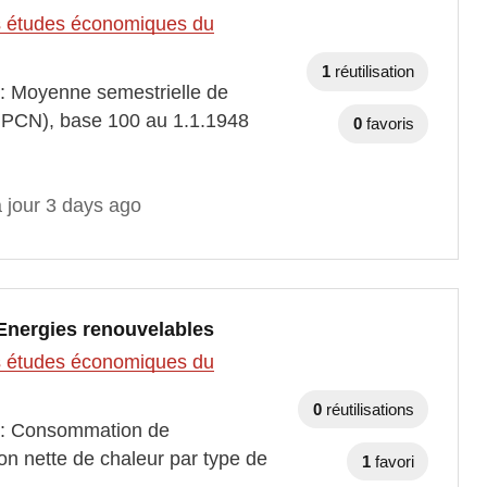
des études économiques du
1
réutilisation
 : Moyenne semestrielle de
(IPCN), base 100 au 1.1.1948
0
favoris
 jour 3 days ago
 Energies renouvelables
des études économiques du
0
réutilisations
s : Consommation de
ion nette de chaleur par type de
1
favori