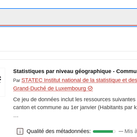
es études économiques du Grand-Duché de Luxembourg
Statistiques par niveau géographique - Commu
STATEC Institut national de la statistique et 
Par
Grand-Duché de Luxembourg
Ce jeu de données inclut les ressources suivantes 
canton et commune au 1er janvier (Habitants par 
…
Qualité des métadonnées:
Mis à
Qualité des métadonnées: