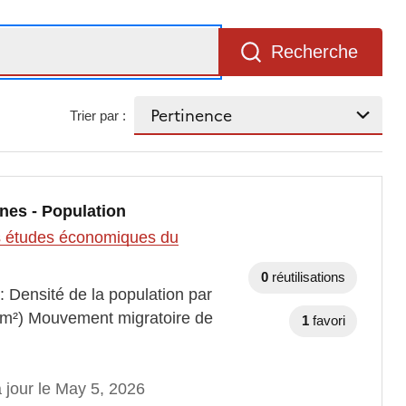
Recherche
Trier par :
nes - Population
des études économiques du
0
réutilisations
: Densité de la population par
km²) Mouvement migratoire de
1
favori
 jour le May 5, 2026