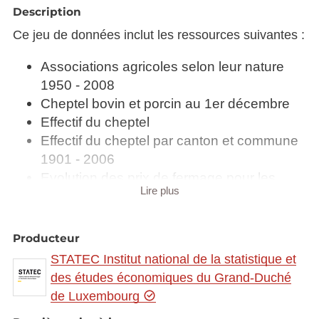
Description
Ce jeu de données inclut les ressources suivantes :
Associations agricoles selon leur nature
1950 - 2008
Cheptel bovin et porcin au 1er décembre
Effectif du cheptel
Effectif du cheptel par canton et commune
1901 - 2006
Evolution des prix de fermage pour les
Lire plus
terrains agricoles au Luxembourg
Exploitations agricoles et viticoles par
canton et commune 2012
Producteur
Exploitations agricoles par classe de
STATEC Institut national de la statistique et
grandeur
des études économiques du Grand-Duché
Main-d'oeuvre agricole: Nombre de
de Luxembourg
personnes et main d'oeuvre (UTA) par