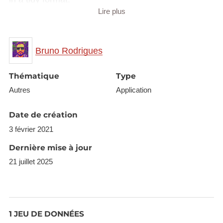
Lire plus
get_lu_data() # downloads daily data for the Grand-
Bruno Rodrigues
Thématique
Type
Autres
Application
Features to easily visualize this data are planned.
Date de création
3 février 2021
Dernière mise à jour
21 juillet 2025
1 JEU DE DONNÉES