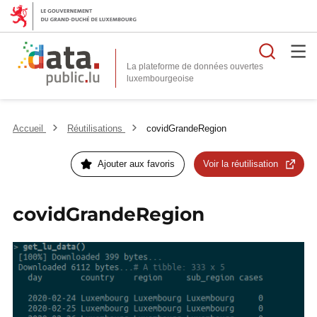
Reche
La plateforme de données ouvertes
Accueil
Réutilisations
covidGrandeRegion
Ajouter aux favoris
Voir la réutilisation
covidGrandeRegion