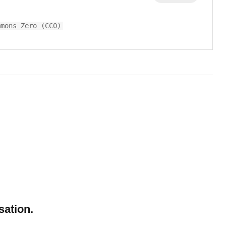
mmons Zero (CC0)
sation.