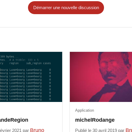
Démarrer une nouvelle discussion
Application
andeRegion
michelRodange
Bruno
Br
 février 2021 par
Publié le 30 avril 2019 par