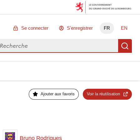
Se connecter
S'enregistrer
FR
EN
chercher des données
Re
Ajouter aux favoris
Voir la réutilisation
Bruno Rodrigues