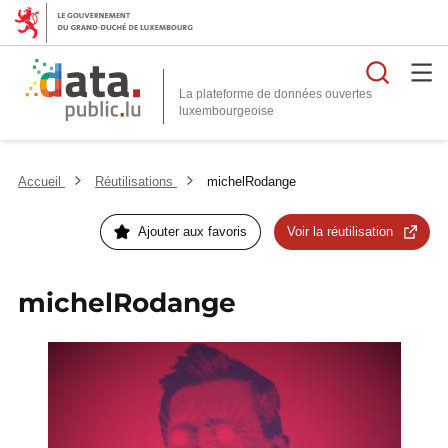
Reche
La plateforme de données ouvertes
Accueil
Réutilisations
michelRodange
Ajouter aux favoris
Voir la réutilisation
michelRodange