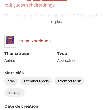
rodrigues/michelRodange
The package can be installed from CRAN with the
Lire plus
following command:
Bruno Rodrigues
Thématique
Type
Autres
Application
Mots-clés
cran
luxembourgeois
luxembourgish
package
Date de création