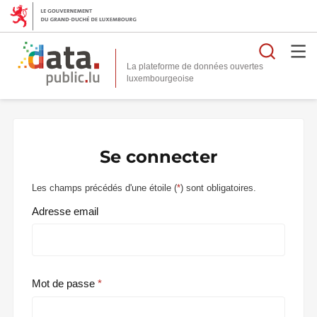
Reche
La plateforme de données ouvertes
Se connecter
Les champs précédés d'une étoile (
*
) sont obligatoires.
Adresse email
Mot de passe