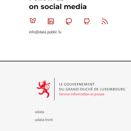
on social media
Bluesky
Linkedin
Mastodon
Github
RSS
info@data.public.lu
Le Gouvernement du Grand-Duché de Luxembourg - S
udata
udata-front