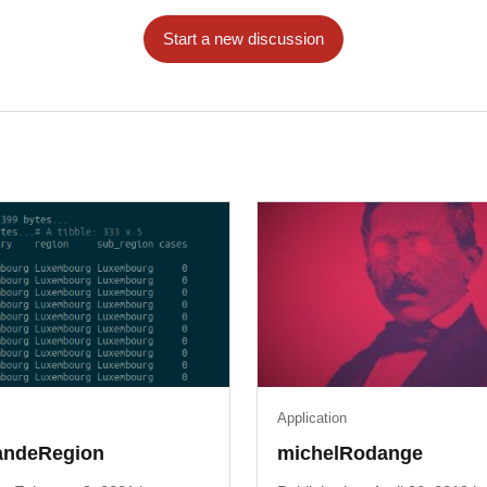
Start a new discussion
Application
andeRegion
michelRodange