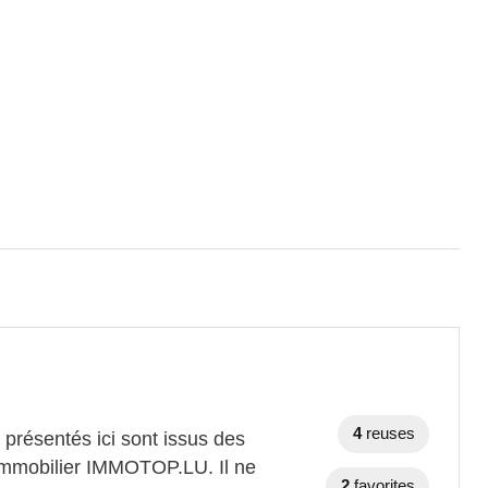
4
reuses
 présentés ici sont issus des
l immobilier IMMOTOP.LU. Il ne
2
favorites