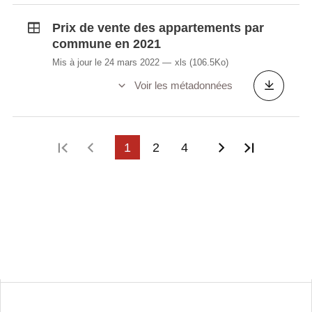
Prix de vente des appartements par
commune en 2021
Mis à jour le 24 mars 2022
xls
(106.5Ko)
Voir les métadonnées
Première page
Page précédente
1
2
4
Page suivant
Dernière