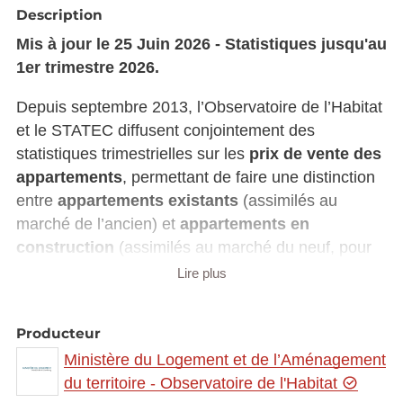
Description
Mis à jour le 25 Juin 2026 - Statistiques jusqu'au
1er trimestre 2026.
Depuis septembre 2013, l’Observatoire de l’Habitat
et le STATEC diffusent conjointement des
statistiques trimestrielles sur les
prix de vente des
appartements
, permettant de faire une distinction
entre
appartements existants
(assimilés au
marché de l’ancien) et
appartements en
construction
(assimilés au marché du neuf, pour
les biens vendus dans le cadre d'un contrat de
Lire plus
Vente en Etat Futur d'Achèvement, ou VEFA).
Ces statistiques sont basées sur les
actes
Producteur
notariés
, tels qu’ils sont repris dans les données
Ministère du Logement et de l’Aménagement
de la Publicité Foncière transmises par
du territoire - Observatoire de l'Habitat