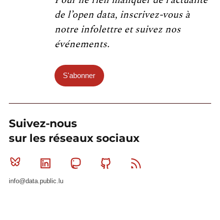
Pour ne rien manquer de l’actualité
de l’open data, inscrivez-vous à
notre infolettre et suivez nos
événements.
S'abonner
Suivez-nous
sur les réseaux sociaux
Bluesky
Linkedin
Mastodon
Github
RSS
info@data.public.lu