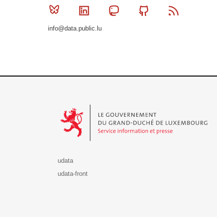
Bluesky
Linkedin
Mastodon
Github
RSS
info@data.public.lu
Le Gouvernement du Grand-Duché de Luxembourg - S
udata
udata-front