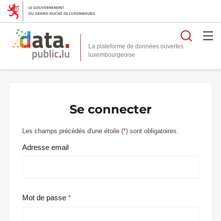
Reche
La plateforme de données ouvertes
Se connecter
Les champs précédés d'une étoile (
*
) sont obligatoires.
Adresse email
Mot de passe