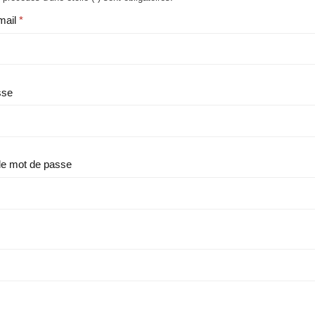
mail
sse
le mot de passe