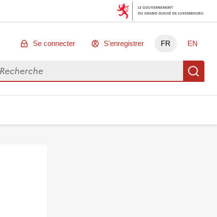
Se connecter
S'enregistrer
FR
EN
chercher des données
Re