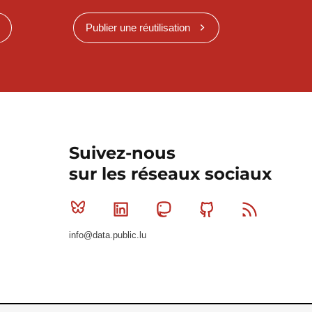
Publier une réutilisation
Suivez-nous
sur les réseaux sociaux
Bluesky
Linkedin
Mastodon
Github
RSS
info@data.public.lu