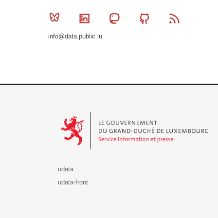
Bluesky
Linkedin
Mastodon
Github
RSS
info@data.public.lu
Le Gouvernement du Grand-Duché de Luxembourg - S
udata
udata-front