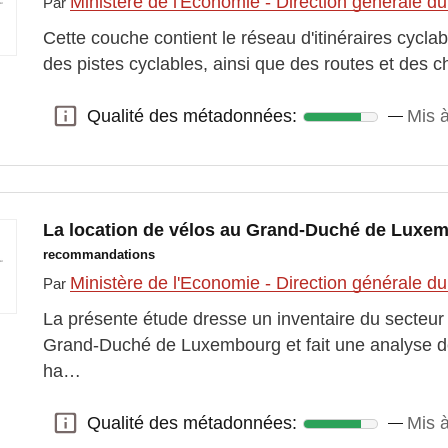
Ministère de l'Economie - Direction générale d
Par
Cette couche contient le réseau d'itinéraires cyclab
des pistes cyclables, ainsi que des routes et des 
Qualité des métadonnées:
Mis à
Qualité des métadonnées:
La location de vélos au Grand-Duché de Lux
recommandations
Ministère de l'Economie - Direction générale d
Par
La présente étude dresse un inventaire du secteur 
Grand-Duché de Luxembourg et fait une analyse de 
ha…
Qualité des métadonnées:
Mis à
Qualité des métadonnées: