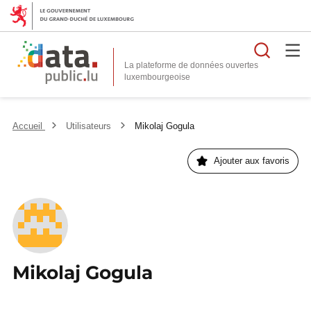
Reche
La plateforme de données ouvertes
Accueil
Utilisateurs
Mikolaj Gogula
Ajouter aux favoris
Mikolaj Gogula