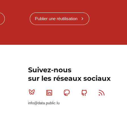
Publier une réutilisation
Suivez-nous
sur les réseaux sociaux
Bluesky
Linkedin
Mastodon
Github
RSS
info@data.public.lu