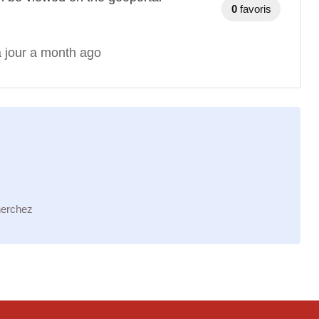
0
favoris
à jour a month ago
herchez