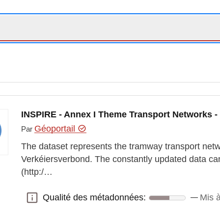
INSPIRE - Annex I Theme Transport Networks -
Géoportail
Par
The dataset represents the tramway transport netw
Verkéiersverbond. The constantly updated data ca
(http:/…
Qualité des métadonnées:
Mis à
Qualité des métadonnées: