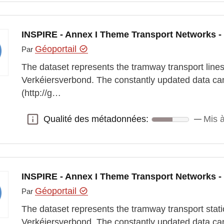
INSPIRE - Annex I Theme Transport Networks -
Géoportail
Par
The dataset represents the tramway transport line
Verkéiersverbond. The constantly updated data ca
(http://g…
Qualité des métadonnées:
Mis 
Qualité des métadonnées:
INSPIRE - Annex I Theme Transport Networks -
Géoportail
Par
The dataset represents the tramway transport stat
Verkéiersverbond. The constantly updated data ca