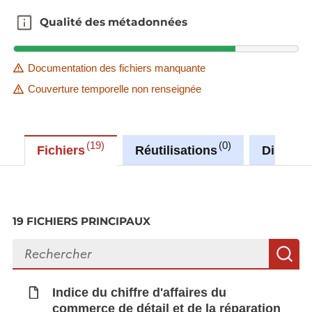
Qualité des métadonnées
Qualité des métadonnées
Documentation des fichiers manquante
Couverture temporelle non renseignée
19
0
Fichiers
Réutilisations
Discuss
19 FICHIERS PRINCIPAUX
Rechercher des fichiers
R
Indice du chiffre d'affaires du
commerce de détail et de la réparation