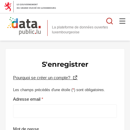
Reche
La plateforme de données ouvertes
S'enregistrer
Pourquoi se créer un compte?
Les champs précédés d'une étoile (
*
) sont obligatoires.
Adresse email
Mot de passe