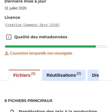
Dernière mise à jour
31 juillet 2026
Synchronisé automatiquement depuis la
base de
Licence
données LUSTAT
Creative Commons Zero (CC0)
Qualité des métadonnées
Qualité des métadonnées
Couverture temporelle non renseignée
6
0
Fichiers
Réutilisations
Discussi
6 FICHIERS PRINCIPAUX
Pondération des prix à la production