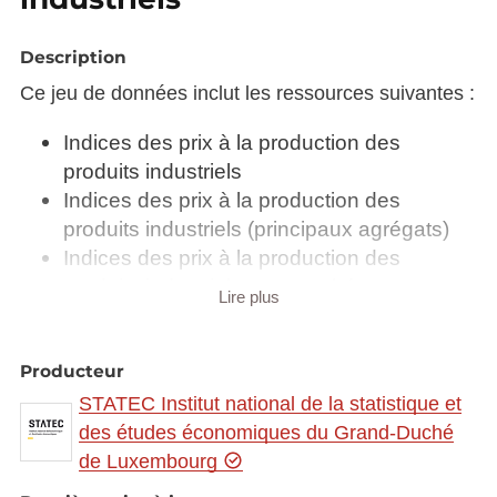
Description
Ce jeu de données inclut les ressources suivantes :
Indices des prix à la production des
produits industriels
Indices des prix à la production des
produits industriels (principaux agrégats)
Indices des prix à la production des
produits industriels par marché
Lire plus
Pondération des prix à la production des
produits industriels
Pondération des prix à la production des
Producteur
produits industriels (principaux agrégats)
STATEC Institut national de la statistique et
Pondération des prix à la production des
des études économiques du Grand-Duché
produits industriels par marché
de Luxembourg